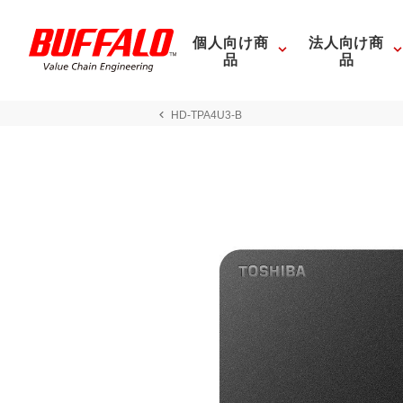
個人向け商
法人向け商
品
品
HD-TPA4U3-B