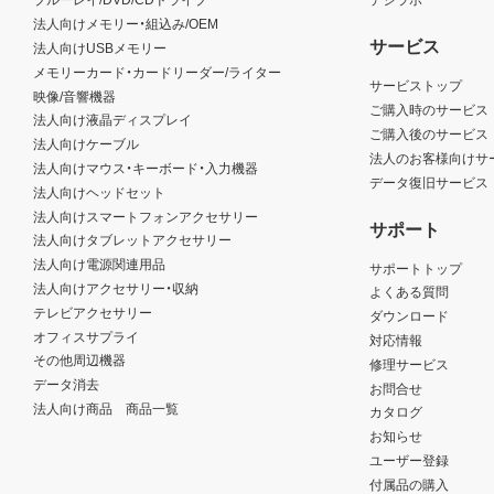
法人向けメモリー・組込み/OEM
サービス
法人向けUSBメモリー
メモリーカード・カードリーダー/ライター
サービストップ
映像/音響機器
ご購入時のサービス
法人向け液晶ディスプレイ
ご購入後のサービス
法人向けケーブル
法人のお客様向けサ
法人向けマウス・キーボード・入力機器
データ復旧サービス
法人向けヘッドセット
法人向けスマートフォンアクセサリー
サポート
法人向けタブレットアクセサリー
法人向け電源関連用品
サポートトップ
法人向けアクセサリー・収納
よくある質問
テレビアクセサリー
ダウンロード
オフィスサプライ
対応情報
その他周辺機器
修理サービス
データ消去
お問合せ
法人向け商品 商品一覧
カタログ
お知らせ
ユーザー登録
付属品の購入