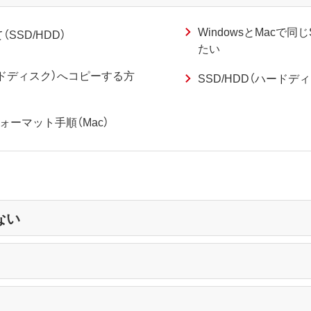
WindowsとMacで同
SD/HDD）
たい
ードディスク）へコピーする方
SSD/HDD（ハードデ
フォーマット手順（Mac）
ない