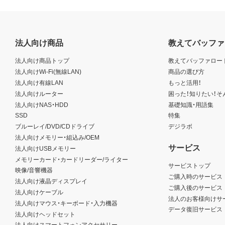
法人向け商品
教えてバッファ
法人向け商品トップ
教えてバッファロー
法人向けWi-Fi(無線LAN)
商品の選び方
法人向け有線LAN
もっと活用！
法人向けルーター
困った！知りたい！そ
法人向けNAS・HDD
基礎知識・用語集
SSD
特集
ブルーレイ/DVD/CDドライブ
デジラボ
法人向けメモリー・組込み/OEM
サービス
法人向けUSBメモリー
メモリーカード・カードリーダー/ライター
サービストップ
映像/音響機器
ご購入時のサービス
法人向け液晶ディスプレイ
ご購入後のサービス
法人向けケーブル
法人のお客様向けサ
法人向けマウス・キーボード・入力機器
データ復旧サービス
法人向けヘッドセット
法人向けスマートフォンアクセサリー