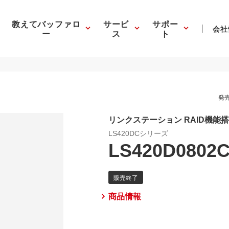
教えてバッファロ
サービ
サポー
会社
ー
ス
ト
発売
リンクステーション RAID機能
LS420DCシリーズ
LS420D0802
商品情報