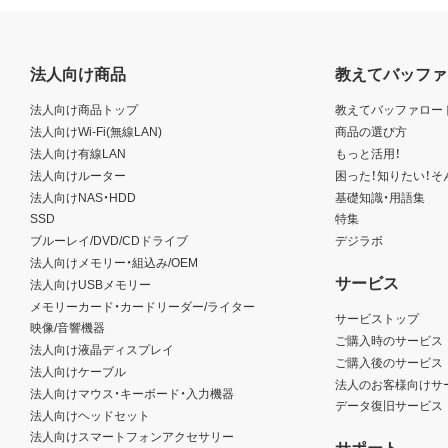
法人向け商品
教えてバッファ
法人向け商品トップ
教えてバッファロー
法人向けWi-Fi(無線LAN)
商品の選び方
法人向け有線LAN
もっと活用！
法人向けルーター
困った！知りたい！そ
法人向けNAS・HDD
基礎知識・用語集
SSD
特集
ブルーレイ/DVD/CDドライブ
デジラボ
法人向けメモリー・組込み/OEM
サービス
法人向けUSBメモリー
メモリーカード・カードリーダー/ライター
サービストップ
映像/音響機器
ご購入時のサービス
法人向け液晶ディスプレイ
ご購入後のサービス
法人向けケーブル
法人のお客様向けサ
法人向けマウス・キーボード・入力機器
データ復旧サービス
法人向けヘッドセット
法人向けスマートフォンアクセサリー
サポート