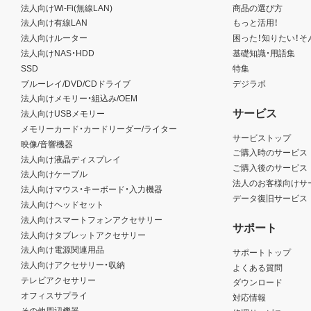
法人向けWi-Fi(無線LAN)
商品の選び方
法人向け有線LAN
もっと活用！
法人向けルーター
困った！知りたい！そ
法人向けNAS・HDD
基礎知識・用語集
SSD
特集
ブルーレイ/DVD/CDドライブ
デジラボ
法人向けメモリー・組込み/OEM
サービス
法人向けUSBメモリー
メモリーカード・カードリーダー/ライター
サービストップ
映像/音響機器
ご購入時のサービス
法人向け液晶ディスプレイ
ご購入後のサービス
法人向けケーブル
法人のお客様向けサ
法人向けマウス・キーボード・入力機器
データ復旧サービス
法人向けヘッドセット
法人向けスマートフォンアクセサリー
サポート
法人向けタブレットアクセサリー
法人向け電源関連用品
サポートトップ
法人向けアクセサリー・収納
よくある質問
テレビアクセサリー
ダウンロード
オフィスサプライ
対応情報
その他周辺機器