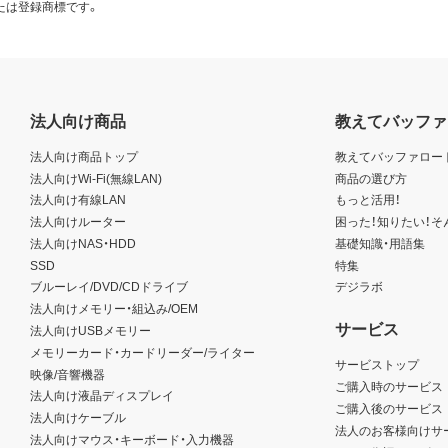
たは登録商標です。
法人向け商品
教えてバッファ
法人向け商品トップ
教えてバッファロー
法人向けWi-Fi(無線LAN)
商品の選び方
法人向け有線LAN
もっと活用！
法人向けルーター
困った！知りたい！そ
法人向けNAS・HDD
基礎知識・用語集
SSD
特集
ブルーレイ/DVD/CDドライブ
デジラボ
法人向けメモリー・組込み/OEM
サービス
法人向けUSBメモリー
メモリーカード・カードリーダー/ライター
サービストップ
映像/音響機器
ご購入時のサービス
法人向け液晶ディスプレイ
ご購入後のサービス
法人向けケーブル
法人のお客様向けサ
法人向けマウス・キーボード・入力機器