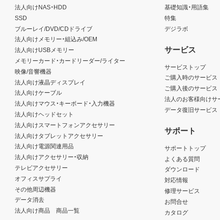
法人向けNAS・HDD
基礎知識・用語集
SSD
特集
ブルーレイ/DVD/CDドライブ
デジラボ
法人向けメモリー・組込み/OEM
サービス
法人向けUSBメモリー
メモリーカード・カードリーダー/ライター
サービストップ
映像/音響機器
ご購入時のサービス
法人向け液晶ディスプレイ
ご購入後のサービス
法人向けケーブル
法人のお客様向けサ
法人向けマウス・キーボード・入力機器
データ復旧サービス
法人向けヘッドセット
法人向けスマートフォンアクセサリー
サポート
法人向けタブレットアクセサリー
法人向け電源関連用品
サポートトップ
法人向けアクセサリー・収納
よくある質問
テレビアクセサリー
ダウンロード
オフィスサプライ
対応情報
その他周辺機器
修理サービス
データ消去
お問合せ
法人向け商品 商品一覧
カタログ