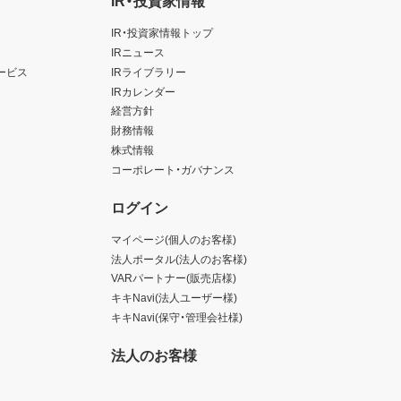
IR・投資家情報
IR・投資家情報トップ
IRニュース
ービス
IRライブラリー
IRカレンダー
経営方針
財務情報
株式情報
コーポレート・ガバナンス
ログイン
マイページ(個人のお客様)
法人ポータル(法人のお客様)
VARパートナー(販売店様)
キキNavi(法人ユーザー様)
キキNavi(保守・管理会社様)
法人のお客様