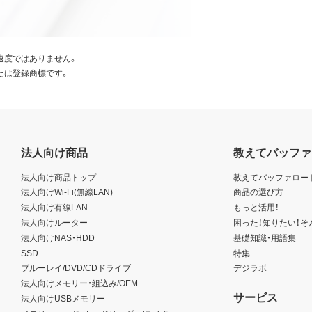
速度ではありません。
たは登録商標です。
法人向け商品
教えてバッファ
法人向け商品トップ
教えてバッファロー
法人向けWi-Fi(無線LAN)
商品の選び方
法人向け有線LAN
もっと活用！
法人向けルーター
困った！知りたい！そ
法人向けNAS・HDD
基礎知識・用語集
SSD
特集
ブルーレイ/DVD/CDドライブ
デジラボ
法人向けメモリー・組込み/OEM
サービス
法人向けUSBメモリー