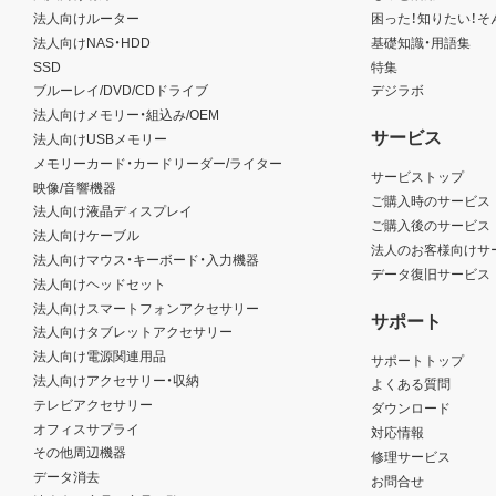
法人向けルーター
困った！知りたい！そ
法人向けNAS・HDD
基礎知識・用語集
SSD
特集
ブルーレイ/DVD/CDドライブ
デジラボ
法人向けメモリー・組込み/OEM
サービス
法人向けUSBメモリー
メモリーカード・カードリーダー/ライター
サービストップ
映像/音響機器
ご購入時のサービス
法人向け液晶ディスプレイ
ご購入後のサービス
法人向けケーブル
法人のお客様向けサ
法人向けマウス・キーボード・入力機器
データ復旧サービス
法人向けヘッドセット
法人向けスマートフォンアクセサリー
サポート
法人向けタブレットアクセサリー
法人向け電源関連用品
サポートトップ
法人向けアクセサリー・収納
よくある質問
テレビアクセサリー
ダウンロード
オフィスサプライ
対応情報
その他周辺機器
修理サービス
データ消去
お問合せ