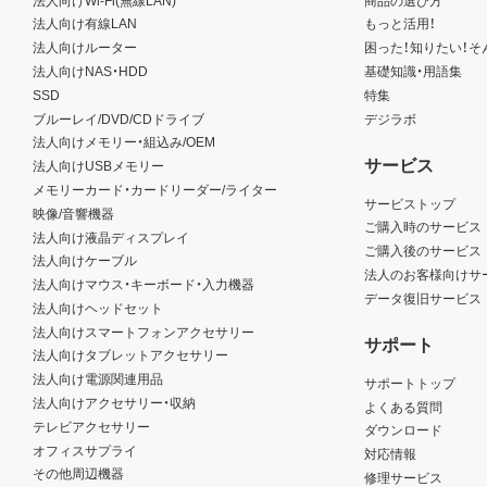
法人向け有線LAN
もっと活用！
法人向けルーター
困った！知りたい！そ
法人向けNAS・HDD
基礎知識・用語集
SSD
特集
ブルーレイ/DVD/CDドライブ
デジラボ
法人向けメモリー・組込み/OEM
サービス
法人向けUSBメモリー
メモリーカード・カードリーダー/ライター
サービストップ
映像/音響機器
ご購入時のサービス
法人向け液晶ディスプレイ
ご購入後のサービス
法人向けケーブル
法人のお客様向けサ
法人向けマウス・キーボード・入力機器
データ復旧サービス
法人向けヘッドセット
法人向けスマートフォンアクセサリー
サポート
法人向けタブレットアクセサリー
法人向け電源関連用品
サポートトップ
法人向けアクセサリー・収納
よくある質問
テレビアクセサリー
ダウンロード
オフィスサプライ
対応情報
その他周辺機器
修理サービス