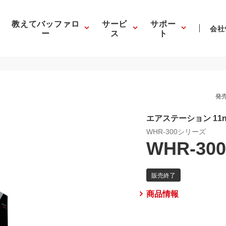
教えてバッファロ
サービ
サポー
会社
ー
ス
ト
発売
エアステーション 11n/
WHR-300シリーズ
WHR-30
商品情報