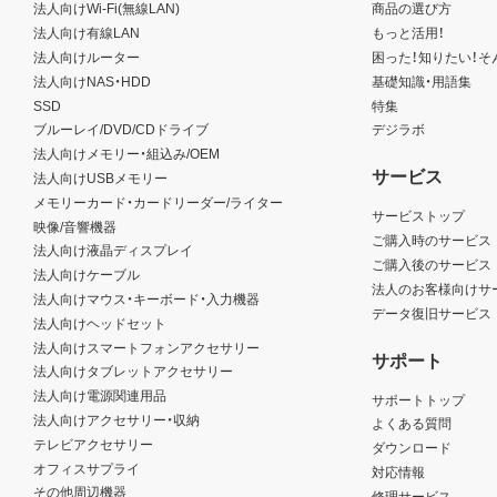
法人向けWi-Fi(無線LAN)
商品の選び方
法人向け有線LAN
もっと活用！
法人向けルーター
困った！知りたい！そ
法人向けNAS・HDD
基礎知識・用語集
SSD
特集
ブルーレイ/DVD/CDドライブ
デジラボ
法人向けメモリー・組込み/OEM
サービス
法人向けUSBメモリー
メモリーカード・カードリーダー/ライター
サービストップ
映像/音響機器
ご購入時のサービス
法人向け液晶ディスプレイ
ご購入後のサービス
法人向けケーブル
法人のお客様向けサ
法人向けマウス・キーボード・入力機器
データ復旧サービス
法人向けヘッドセット
法人向けスマートフォンアクセサリー
サポート
法人向けタブレットアクセサリー
法人向け電源関連用品
サポートトップ
法人向けアクセサリー・収納
よくある質問
テレビアクセサリー
ダウンロード
オフィスサプライ
対応情報
その他周辺機器
修理サービス