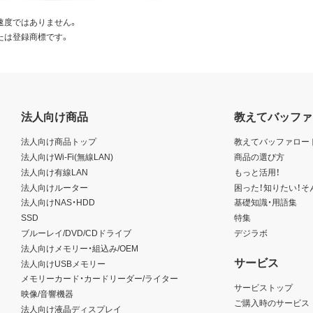
速度ではありません。
たは登録商標です。
法人向け商品
教えてバッファ
法人向け商品トップ
教えてバッファロー
法人向けWi-Fi(無線LAN)
商品の選び方
法人向け有線LAN
もっと活用！
法人向けルーター
困った！知りたい！そ
法人向けNAS・HDD
基礎知識・用語集
SSD
特集
ブルーレイ/DVD/CDドライブ
デジラボ
法人向けメモリー・組込み/OEM
サービス
法人向けUSBメモリー
メモリーカード・カードリーダー/ライター
サービストップ
映像/音響機器
ご購入時のサービス
法人向け液晶ディスプレイ