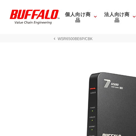
個人向け商
法人向け商
品
品
WSR6500BE6P/CBK