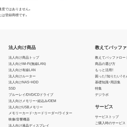
速度ではありません。
たは登録商標です。
法人向け商品
教えてバッファ
法人向け商品トップ
教えてバッファロー
法人向けWi-Fi(無線LAN)
商品の選び方
法人向け有線LAN
もっと活用！
法人向けルーター
困った！知りたい！そ
法人向けNAS・HDD
基礎知識・用語集
SSD
特集
ブルーレイ/DVD/CDドライブ
デジラボ
法人向けメモリー・組込み/OEM
サービス
法人向けUSBメモリー
メモリーカード・カードリーダー/ライター
サービストップ
映像/音響機器
ご購入時のサービス
法人向け液晶ディスプレイ