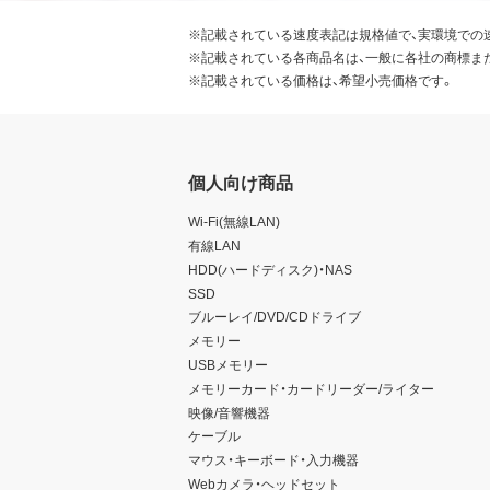
※記載されている速度表記は規格値で、実環境での
※記載されている各商品名は、一般に各社の商標ま
※記載されている価格は、希望小売価格です。
個人向け商品
Wi-Fi(無線LAN)
有線LAN
HDD(ハードディスク)・NAS
SSD
ブルーレイ/DVD/CDドライブ
メモリー
USBメモリー
メモリーカード・カードリーダー/ライター
映像/音響機器
ケーブル
マウス・キーボード・入力機器
Webカメラ・ヘッドセット