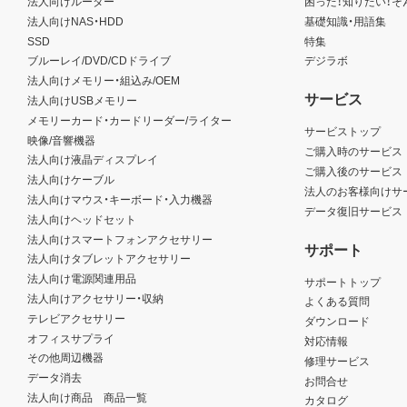
法人向けルーター
困った！知りたい！そ
法人向けNAS・HDD
基礎知識・用語集
SSD
特集
ブルーレイ/DVD/CDドライブ
デジラボ
法人向けメモリー・組込み/OEM
サービス
法人向けUSBメモリー
メモリーカード・カードリーダー/ライター
サービストップ
映像/音響機器
ご購入時のサービス
法人向け液晶ディスプレイ
ご購入後のサービス
法人向けケーブル
法人のお客様向けサ
法人向けマウス・キーボード・入力機器
データ復旧サービス
法人向けヘッドセット
法人向けスマートフォンアクセサリー
サポート
法人向けタブレットアクセサリー
法人向け電源関連用品
サポートトップ
法人向けアクセサリー・収納
よくある質問
テレビアクセサリー
ダウンロード
オフィスサプライ
対応情報
その他周辺機器
修理サービス
データ消去
お問合せ
法人向け商品 商品一覧
カタログ