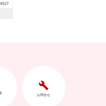
49527
報
お問合せ