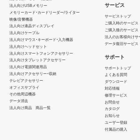
サービス
法人向けUSBメモリー
メモリーカード・カードリーダー/ライター
サービストップ
映像/音響機器
ご購入時のサービス
法人向け液晶ディスプレイ
ご購入後のサービス
法人向けケーブル
法人のお客様向けサ
法人向けマウス・キーボード・入力機器
データ復旧サービス
法人向けヘッドセット
法人向けスマートフォンアクセサリー
サポート
法人向けタブレットアクセサリー
法人向け電源関連用品
サポートトップ
法人向けアクセサリー・収納
よくある質問
テレビアクセサリー
ダウンロード
オフィスサプライ
対応情報
その他周辺機器
修理サービス
データ消去
お問合せ
法人向け商品 商品一覧
カタログ
お知らせ
ユーザー登録
付属品の購入