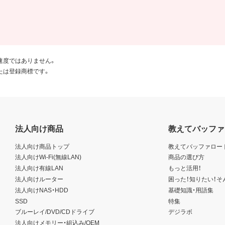
速度ではありません。
たは登録商標です。
法人向け商品
教えてバッファ
法人向け商品トップ
教えてバッファロー
法人向けWi-Fi(無線LAN)
商品の選び方
法人向け有線LAN
もっと活用！
法人向けルーター
困った！知りたい！そ
法人向けNAS・HDD
基礎知識・用語集
SSD
特集
ブルーレイ/DVD/CDドライブ
デジラボ
法人向けメモリー・組込み/OEM