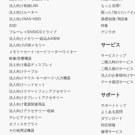
法人向け有線LAN
もっと活用！
法人向けルーター
困った！知りたい！そ
法人向けNAS・HDD
基礎知識・用語集
SSD
特集
ブルーレイ/DVD/CDドライブ
デジラボ
法人向けメモリー・組込み/OEM
サービス
法人向けUSBメモリー
メモリーカード・カードリーダー/ライター
サービストップ
映像/音響機器
ご購入時のサービス
法人向け液晶ディスプレイ
ご購入後のサービス
法人向けケーブル
法人のお客様向けサ
法人向けマウス・キーボード・入力機器
データ復旧サービス
法人向けヘッドセット
法人向けスマートフォンアクセサリー
サポート
法人向けタブレットアクセサリー
法人向け電源関連用品
サポートトップ
法人向けアクセサリー・収納
よくある質問
テレビアクセサリー
ダウンロード
オフィスサプライ
対応情報
その他周辺機器
修理サービス