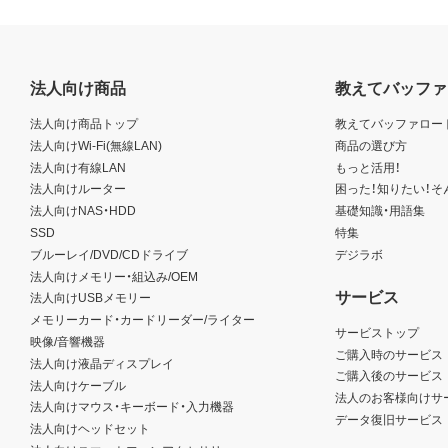
法人向け商品
教えてバッファ
法人向け商品トップ
教えてバッファロー
法人向けWi-Fi(無線LAN)
商品の選び方
法人向け有線LAN
もっと活用！
法人向けルーター
困った！知りたい！そ
法人向けNAS・HDD
基礎知識・用語集
SSD
特集
ブルーレイ/DVD/CDドライブ
デジラボ
法人向けメモリー・組込み/OEM
サービス
法人向けUSBメモリー
メモリーカード・カードリーダー/ライター
サービストップ
映像/音響機器
ご購入時のサービス
法人向け液晶ディスプレイ
ご購入後のサービス
法人向けケーブル
法人のお客様向けサ
法人向けマウス・キーボード・入力機器
データ復旧サービス
法人向けヘッドセット