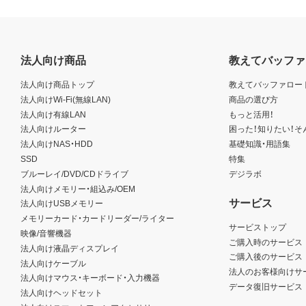
法人向け商品
教えてバッファ
法人向け商品トップ
教えてバッファロー
法人向けWi-Fi(無線LAN)
商品の選び方
法人向け有線LAN
もっと活用！
法人向けルーター
困った！知りたい！そ
法人向けNAS・HDD
基礎知識・用語集
SSD
特集
ブルーレイ/DVD/CDドライブ
デジラボ
法人向けメモリー・組込み/OEM
サービス
法人向けUSBメモリー
メモリーカード・カードリーダー/ライター
サービストップ
映像/音響機器
ご購入時のサービス
法人向け液晶ディスプレイ
ご購入後のサービス
法人向けケーブル
法人のお客様向けサ
法人向けマウス・キーボード・入力機器
データ復旧サービス
法人向けヘッドセット