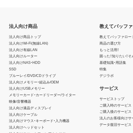
法人向け商品
教えてバッファ
法人向け商品トップ
教えてバッファロー
法人向けWi-Fi(無線LAN)
商品の選び方
法人向け有線LAN
もっと活用！
法人向けルーター
困った！知りたい！そ
法人向けNAS・HDD
基礎知識・用語集
SSD
特集
ブルーレイ/DVD/CDドライブ
デジラボ
法人向けメモリー・組込み/OEM
サービス
法人向けUSBメモリー
メモリーカード・カードリーダー/ライター
サービストップ
映像/音響機器
ご購入時のサービス
法人向け液晶ディスプレイ
ご購入後のサービス
法人向けケーブル
法人のお客様向けサ
法人向けマウス・キーボード・入力機器
データ復旧サービス
法人向けヘッドセット