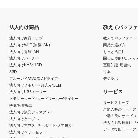
法人向け商品
教えてバッファ
法人向け商品トップ
教えてバッファロー
法人向けWi-Fi(無線LAN)
商品の選び方
法人向け有線LAN
もっと活用！
法人向けルーター
困った！知りたい！そ
法人向けNAS・HDD
基礎知識・用語集
SSD
特集
ブルーレイ/DVD/CDドライブ
デジラボ
法人向けメモリー・組込み/OEM
サービス
法人向けUSBメモリー
メモリーカード・カードリーダー/ライター
サービストップ
映像/音響機器
ご購入時のサービス
法人向け液晶ディスプレイ
ご購入後のサービス
法人向けケーブル
法人のお客様向けサ
法人向けマウス・キーボード・入力機器
データ復旧サービス
法人向けヘッドセット