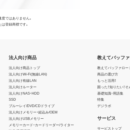
速度ではありません。
たは登録商標です。
法人向け商品
教えてバッファ
法人向け商品トップ
教えてバッファロー
法人向けWi-Fi(無線LAN)
商品の選び方
法人向け有線LAN
もっと活用！
法人向けルーター
困った！知りたい！そ
法人向けNAS・HDD
基礎知識・用語集
SSD
特集
ブルーレイ/DVD/CDドライブ
デジラボ
法人向けメモリー・組込み/OEM
サービス
法人向けUSBメモリー
メモリーカード・カードリーダー/ライター
サービストップ