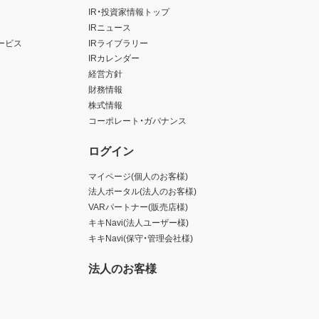
IR・投資家情報トップ
IRニュース
ービス
IRライブラリー
IRカレンダー
経営方針
財務情報
株式情報
コーポレート・ガバナンス
ログイン
マイページ(個人のお客様)
法人ポータル(法人のお客様)
VARパートナー(販売店様)
キキNavi(法人ユーザー様)
キキNavi(保守・管理会社様)
法人のお客様