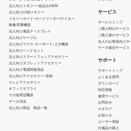
法人向けメモリー・組込み/OEM
サービス
法人向けUSBメモリー
メモリーカード・カードリーダー/ライター
サービストップ
映像/音響機器
ご購入時のサービス
法人向け液晶ディスプレイ
ご購入後のサービス
法人向けケーブル
法人のお客様向けサ
法人向けマウス・キーボード・入力機器
データ復旧サービス
法人向けヘッドセット
法人向けスマートフォンアクセサリー
サポート
法人向けタブレットアクセサリー
法人向け電源関連用品
サポートトップ
法人向けアクセサリー・収納
よくある質問
テレビアクセサリー
ダウンロード
オフィスサプライ
対応情報
その他周辺機器
修理サービス
データ消去
お問合せ
法人向け商品 商品一覧
カタログ
お知らせ
ユーザー登録
付属品の購入