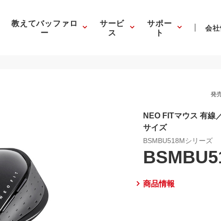
教えてバッファロ
サービ
サポー
会社
ー
ス
ト
発売
NEO FITマウス 有
サイズ
BSMBU518Mシリーズ
BSMBU5
商品情報