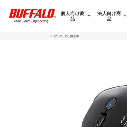
個人向け商
法人向け商
品
品
BSMBU518MBK