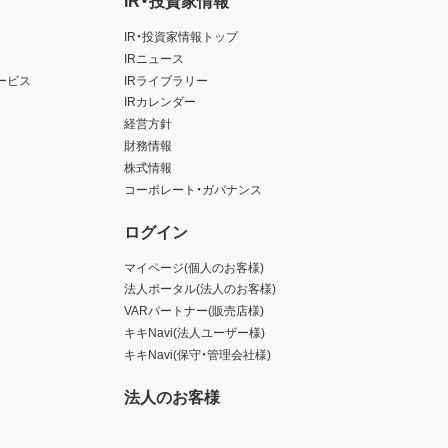
IR・投資家情報
IR・投資家情報トップ
IRニュース
ービス
IRライブラリー
IRカレンダー
経営方針
財務情報
株式情報
コーポレート・ガバナンス
ログイン
マイページ(個人のお客様)
法人ポータル(法人のお客様)
VARパートナー(販売店様)
キキNavi(法人ユーザー様)
キキNavi(保守・管理会社様)
法人のお客様