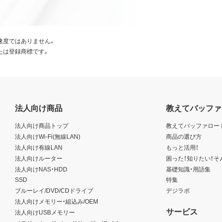
速度ではありません。
たは登録商標です。
法人向け商品
教えてバッファ
法人向け商品トップ
教えてバッファロー
法人向けWi-Fi(無線LAN)
商品の選び方
法人向け有線LAN
もっと活用！
法人向けルーター
困った！知りたい！そ
法人向けNAS・HDD
基礎知識・用語集
SSD
特集
ブルーレイ/DVD/CDドライブ
デジラボ
法人向けメモリー・組込み/OEM
サービス
法人向けUSBメモリー