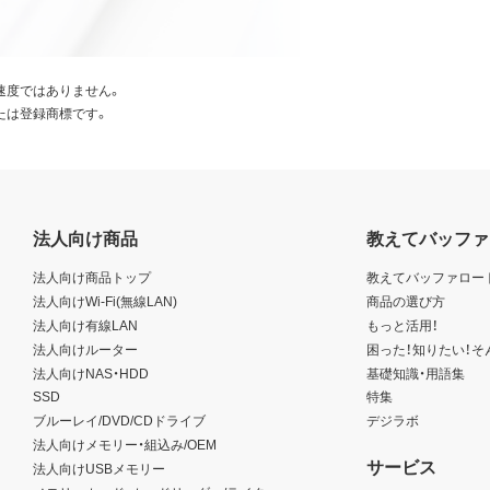
速度ではありません。
たは登録商標です。
法人向け商品
教えてバッファ
法人向け商品トップ
教えてバッファロー
法人向けWi-Fi(無線LAN)
商品の選び方
法人向け有線LAN
もっと活用！
法人向けルーター
困った！知りたい！そ
法人向けNAS・HDD
基礎知識・用語集
SSD
特集
ブルーレイ/DVD/CDドライブ
デジラボ
法人向けメモリー・組込み/OEM
サービス
法人向けUSBメモリー