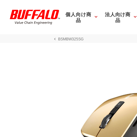
個人向け商
法人向け商
品
品
BSMBW325SG