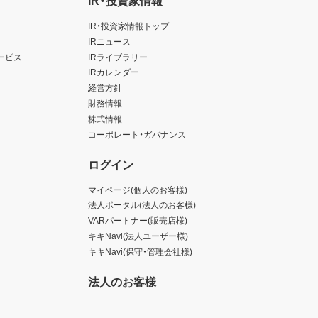
IR・投資家情報
IR・投資家情報トップ
IRニュース
ービス
IRライブラリー
IRカレンダー
経営方針
財務情報
株式情報
コーポレート・ガバナンス
ログイン
マイページ(個人のお客様)
法人ポータル(法人のお客様)
VARパートナー(販売店様)
キキNavi(法人ユーザー様)
キキNavi(保守・管理会社様)
法人のお客様