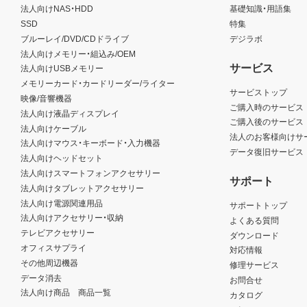
法人向けNAS・HDD
基礎知識・用語集
SSD
特集
ブルーレイ/DVD/CDドライブ
デジラボ
法人向けメモリー・組込み/OEM
サービス
法人向けUSBメモリー
メモリーカード・カードリーダー/ライター
サービストップ
映像/音響機器
ご購入時のサービス
法人向け液晶ディスプレイ
ご購入後のサービス
法人向けケーブル
法人のお客様向けサ
法人向けマウス・キーボード・入力機器
データ復旧サービス
法人向けヘッドセット
法人向けスマートフォンアクセサリー
サポート
法人向けタブレットアクセサリー
法人向け電源関連用品
サポートトップ
法人向けアクセサリー・収納
よくある質問
テレビアクセサリー
ダウンロード
オフィスサプライ
対応情報
その他周辺機器
修理サービス
データ消去
お問合せ
法人向け商品 商品一覧
カタログ