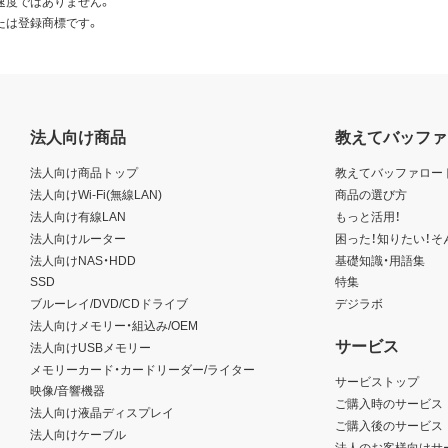
速度ではありません。
たは登録商標です。
法人向け商品
教えてバッファ
法人向け商品トップ
教えてバッファロー
法人向けWi-Fi(無線LAN)
商品の選び方
法人向け有線LAN
もっと活用！
法人向けルーター
困った！知りたい！そ
法人向けNAS・HDD
基礎知識・用語集
SSD
特集
ブルーレイ/DVD/CDドライブ
デジラボ
法人向けメモリー・組込み/OEM
サービス
法人向けUSBメモリー
メモリーカード・カードリーダー/ライター
サービストップ
映像/音響機器
ご購入時のサービス
法人向け液晶ディスプレイ
ご購入後のサービス
法人向けケーブル
法人のお客様向けサ