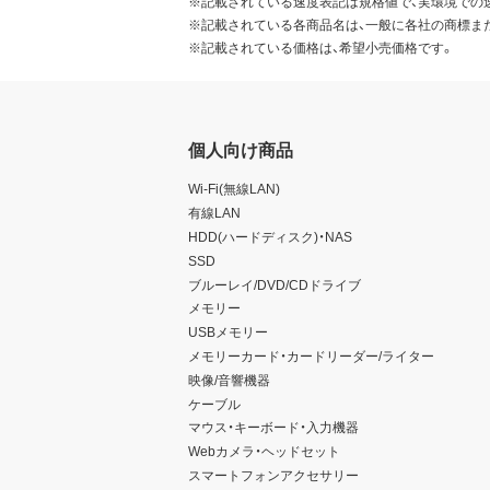
※記載されている速度表記は規格値で、実環境での
※記載されている各商品名は、一般に各社の商標ま
※記載されている価格は、希望小売価格です。
個人向け商品
Wi-Fi(無線LAN)
有線LAN
HDD(ハードディスク)・NAS
SSD
ブルーレイ/DVD/CDドライブ
メモリー
USBメモリー
メモリーカード・カードリーダー/ライター
映像/音響機器
ケーブル
マウス・キーボード・入力機器
Webカメラ・ヘッドセット
スマートフォンアクセサリー