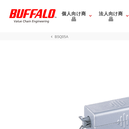
個人向け商
法人向け商
品
品
BSQ05A