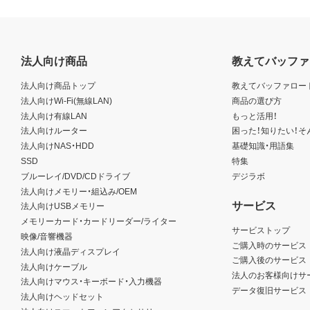
法人向け商品
教えてバッファ
法人向け商品トップ
教えてバッファロー
法人向けWi-Fi(無線LAN)
商品の選び方
法人向け有線LAN
もっと活用！
法人向けルーター
困った！知りたい！そ
法人向けNAS・HDD
基礎知識・用語集
SSD
特集
ブルーレイ/DVD/CDドライブ
デジラボ
法人向けメモリー・組込み/OEM
サービス
法人向けUSBメモリー
メモリーカード・カードリーダー/ライター
サービストップ
映像/音響機器
ご購入時のサービス
法人向け液晶ディスプレイ
ご購入後のサービス
法人向けケーブル
法人のお客様向けサ
法人向けマウス・キーボード・入力機器
データ復旧サービス
法人向けヘッドセット