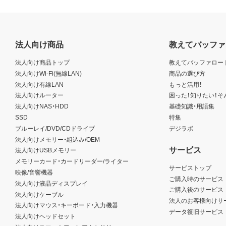
法人向け商品
教えてバッファ
法人向け商品トップ
教えてバッファロー
法人向けWi-Fi(無線LAN)
商品の選び方
法人向け有線LAN
もっと活用！
法人向けルーター
困った！知りたい！そ
法人向けNAS・HDD
基礎知識・用語集
SSD
特集
ブルーレイ/DVD/CDドライブ
デジラボ
法人向けメモリー・組込み/OEM
サービス
法人向けUSBメモリー
メモリーカード・カードリーダー/ライター
サービストップ
映像/音響機器
ご購入時のサービス
法人向け液晶ディスプレイ
ご購入後のサービス
法人向けケーブル
法人のお客様向けサ
法人向けマウス・キーボード・入力機器
データ復旧サービス
法人向けヘッドセット