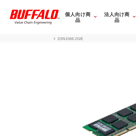
個人向け商
法人向け商
品
品
D3N1066-2G/E