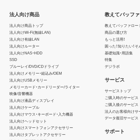
法人向け商品
教えてバッファ
法人向け商品トップ
教えてバッファロー
法人向けWi-Fi(無線LAN)
商品の選び方
法人向け有線LAN
もっと活用！
法人向けルーター
困った！知りたい！そ
法人向けNAS・HDD
基礎知識・用語集
SSD
特集
ブルーレイ/DVD/CDドライブ
デジラボ
法人向けメモリー・組込み/OEM
サービス
法人向けUSBメモリー
メモリーカード・カードリーダー/ライター
サービストップ
映像/音響機器
ご購入時のサービス
法人向け液晶ディスプレイ
ご購入後のサービス
法人向けケーブル
法人のお客様向けサ
法人向けマウス・キーボード・入力機器
データ復旧サービス
法人向けヘッドセット
法人向けスマートフォンアクセサリー
サポート
法人向けタブレットアクセサリー