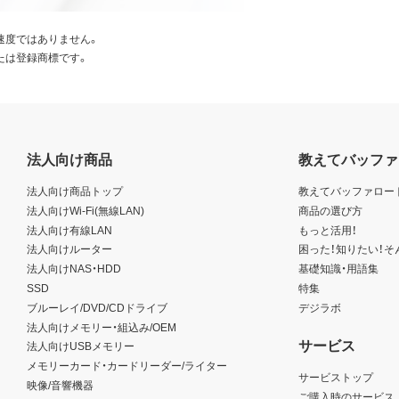
速度ではありません。
たは登録商標です。
法人向け商品
教えてバッファ
法人向け商品トップ
教えてバッファロー
法人向けWi-Fi(無線LAN)
商品の選び方
法人向け有線LAN
もっと活用！
法人向けルーター
困った！知りたい！そ
法人向けNAS・HDD
基礎知識・用語集
SSD
特集
ブルーレイ/DVD/CDドライブ
デジラボ
法人向けメモリー・組込み/OEM
サービス
法人向けUSBメモリー
メモリーカード・カードリーダー/ライター
サービストップ
映像/音響機器
ご購入時のサービス