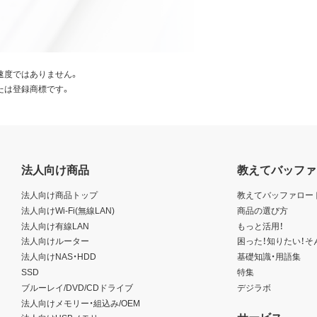
速度ではありません。
たは登録商標です。
法人向け商品
教えてバッファ
法人向け商品トップ
教えてバッファロー
法人向けWi-Fi(無線LAN)
商品の選び方
法人向け有線LAN
もっと活用！
法人向けルーター
困った！知りたい！そ
法人向けNAS・HDD
基礎知識・用語集
SSD
特集
ブルーレイ/DVD/CDドライブ
デジラボ
法人向けメモリー・組込み/OEM
サービス