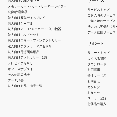
法人向けUSBメモリー
メモリーカード・カードリーダー/ライター
サービストップ
映像/音響機器
ご購入時のサービス
法人向け液晶ディスプレイ
ご購入後のサービス
法人向けケーブル
法人のお客様向けサ
法人向けマウス・キーボード・入力機器
データ復旧サービス
法人向けヘッドセット
法人向けスマートフォンアクセサリー
サポート
法人向けタブレットアクセサリー
法人向け電源関連用品
サポートトップ
法人向けアクセサリー・収納
よくある質問
テレビアクセサリー
ダウンロード
オフィスサプライ
対応情報
その他周辺機器
修理サービス
データ消去
お問合せ
法人向け商品 商品一覧
カタログ
お知らせ
ユーザー登録
付属品の購入