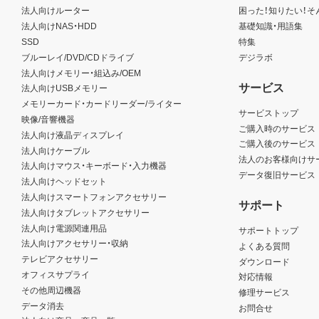
法人向けルーター
困った！知りたい！そ
法人向けNAS・HDD
基礎知識・用語集
SSD
特集
ブルーレイ/DVD/CDドライブ
デジラボ
法人向けメモリー・組込み/OEM
サービス
法人向けUSBメモリー
メモリーカード・カードリーダー/ライター
サービストップ
映像/音響機器
ご購入時のサービス
法人向け液晶ディスプレイ
ご購入後のサービス
法人向けケーブル
法人のお客様向けサ
法人向けマウス・キーボード・入力機器
データ復旧サービス
法人向けヘッドセット
法人向けスマートフォンアクセサリー
サポート
法人向けタブレットアクセサリー
法人向け電源関連用品
サポートトップ
法人向けアクセサリー・収納
よくある質問
テレビアクセサリー
ダウンロード
オフィスサプライ
対応情報
その他周辺機器
修理サービス
データ消去
お問合せ