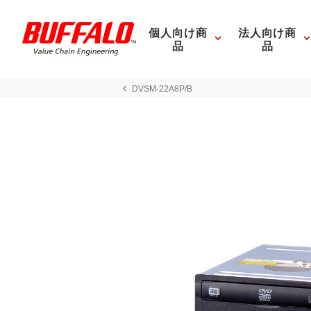
個人向け商
法人向け商
品
品
DVSM-22A8P/B