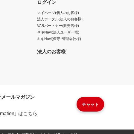
ログイン
マイページ(個人のお客様)
法人ポータル(法人のお客様)
VARパートナー(販売店様)
キキNavi(法人ユーザー様)
キキNavi(保守・管理会社様)
法人のお客様
けメールマガジン
チャット
formation」 はこちら