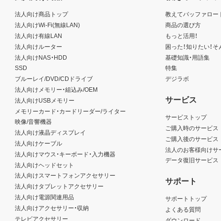
法人向け商品トップ
教えてバッファロー
法人向けWi-Fi(無線LAN)
商品の選び方
法人向け有線LAN
もっと活用！
法人向けルーター
困った！知りたい！そ
法人向けNAS・HDD
基礎知識・用語集
SSD
特集
ブルーレイ/DVD/CDドライブ
デジラボ
法人向けメモリー・組込み/OEM
サービス
法人向けUSBメモリー
メモリーカード・カードリーダー/ライター
サービストップ
映像/音響機器
ご購入時のサービス
法人向け液晶ディスプレイ
ご購入後のサービス
法人向けケーブル
法人のお客様向けサ
法人向けマウス・キーボード・入力機器
データ復旧サービス
法人向けヘッドセット
法人向けスマートフォンアクセサリー
サポート
法人向けタブレットアクセサリー
法人向け電源関連用品
サポートトップ
法人向けアクセサリー・収納
よくある質問
テレビアクセサリー
ダウンロード