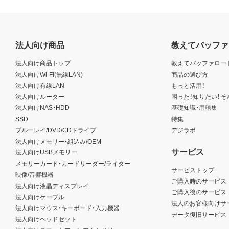
法人向け商品
教えてバッファ
法人向け商品トップ
教えてバッファロー
法人向けWi-Fi(無線LAN)
商品の選び方
法人向け有線LAN
もっと活用！
法人向けルーター
困った！知りたい！そ
法人向けNAS・HDD
基礎知識・用語集
SSD
特集
ブルーレイ/DVD/CDドライブ
デジラボ
法人向けメモリー・組込み/OEM
サービス
法人向けUSBメモリー
メモリーカード・カードリーダー/ライター
サービストップ
映像/音響機器
ご購入時のサービス
法人向け液晶ディスプレイ
ご購入後のサービス
法人向けケーブル
法人のお客様向けサ
法人向けマウス・キーボード・入力機器
データ復旧サービス
法人向けヘッドセット