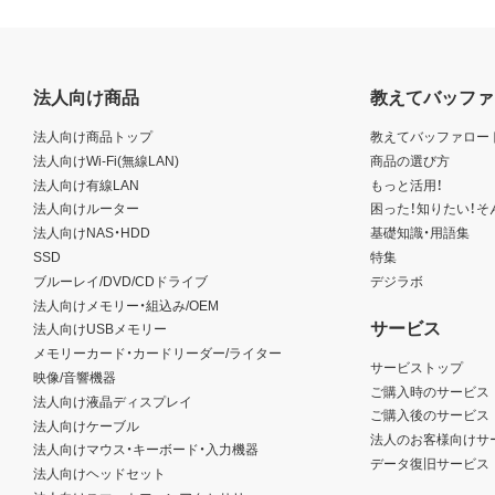
法人向け商品
教えてバッファ
法人向け商品トップ
教えてバッファロー
法人向けWi-Fi(無線LAN)
商品の選び方
法人向け有線LAN
もっと活用！
法人向けルーター
困った！知りたい！そ
法人向けNAS・HDD
基礎知識・用語集
SSD
特集
ブルーレイ/DVD/CDドライブ
デジラボ
法人向けメモリー・組込み/OEM
サービス
法人向けUSBメモリー
メモリーカード・カードリーダー/ライター
サービストップ
映像/音響機器
ご購入時のサービス
法人向け液晶ディスプレイ
ご購入後のサービス
法人向けケーブル
法人のお客様向けサ
法人向けマウス・キーボード・入力機器
データ復旧サービス
法人向けヘッドセット