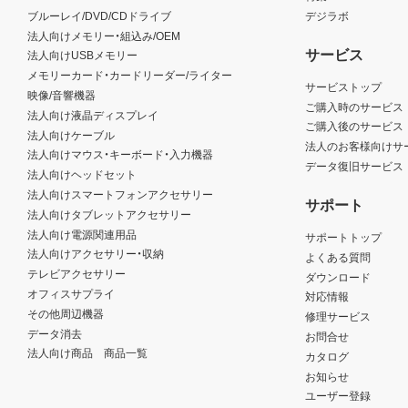
ブルーレイ/DVD/CDドライブ
デジラボ
法人向けメモリー・組込み/OEM
サービス
法人向けUSBメモリー
メモリーカード・カードリーダー/ライター
サービストップ
映像/音響機器
ご購入時のサービス
法人向け液晶ディスプレイ
ご購入後のサービス
法人向けケーブル
法人のお客様向けサ
法人向けマウス・キーボード・入力機器
データ復旧サービス
法人向けヘッドセット
法人向けスマートフォンアクセサリー
サポート
法人向けタブレットアクセサリー
法人向け電源関連用品
サポートトップ
法人向けアクセサリー・収納
よくある質問
テレビアクセサリー
ダウンロード
オフィスサプライ
対応情報
その他周辺機器
修理サービス
データ消去
お問合せ
法人向け商品 商品一覧
カタログ
お知らせ
ユーザー登録