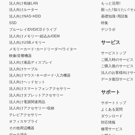
法人向け有線LAN
もっと活用！
法人向けルーター
困った！知りたい！そ
法人向けNAS・HDD
基礎知識・用語集
SSD
特集
ブルーレイ/DVD/CDドライブ
デジラボ
法人向けメモリー・組込み/OEM
サービス
法人向けUSBメモリー
メモリーカード・カードリーダー/ライター
サービストップ
映像/音響機器
ご購入時のサービス
法人向け液晶ディスプレイ
ご購入後のサービス
法人向けケーブル
法人のお客様向けサ
法人向けマウス・キーボード・入力機器
データ復旧サービス
法人向けヘッドセット
法人向けスマートフォンアクセサリー
サポート
法人向けタブレットアクセサリー
法人向け電源関連用品
サポートトップ
法人向けアクセサリー・収納
よくある質問
テレビアクセサリー
ダウンロード
オフィスサプライ
対応情報
その他周辺機器
修理サービス
データ消去