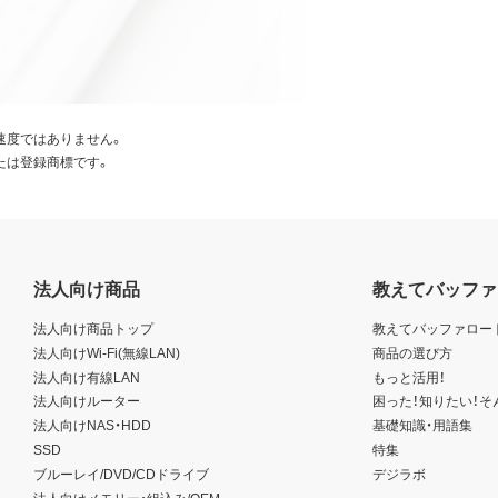
速度ではありません。
たは登録商標です。
法人向け商品
教えてバッファ
法人向け商品トップ
教えてバッファロー
法人向けWi-Fi(無線LAN)
商品の選び方
法人向け有線LAN
もっと活用！
法人向けルーター
困った！知りたい！そ
法人向けNAS・HDD
基礎知識・用語集
SSD
特集
ブルーレイ/DVD/CDドライブ
デジラボ
法人向けメモリー・組込み/OEM