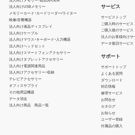
サービス
法人向けUSBメモリー
メモリーカード・カードリーダー/ライター
サービストップ
映像/音響機器
ご購入時のサービス
法人向け液晶ディスプレイ
ご購入後のサービス
法人向けケーブル
法人のお客様向けサ
法人向けマウス・キーボード・入力機器
データ復旧サービス
法人向けヘッドセット
法人向けスマートフォンアクセサリー
サポート
法人向けタブレットアクセサリー
法人向け電源関連用品
サポートトップ
法人向けアクセサリー・収納
よくある質問
テレビアクセサリー
ダウンロード
オフィスサプライ
対応情報
その他周辺機器
修理サービス
データ消去
お問合せ
法人向け商品 商品一覧
カタログ
お知らせ
ユーザー登録
付属品の購入