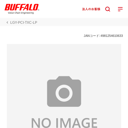
LGY-PCI-TXC-LP
JANコード：4981254610633