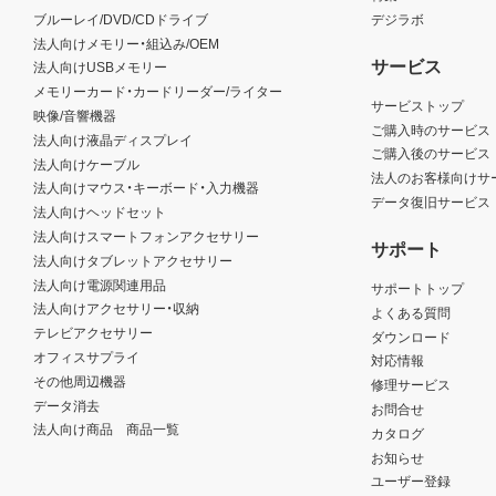
ブルーレイ/DVD/CDドライブ
デジラボ
法人向けメモリー・組込み/OEM
サービス
法人向けUSBメモリー
メモリーカード・カードリーダー/ライター
サービストップ
映像/音響機器
ご購入時のサービス
法人向け液晶ディスプレイ
ご購入後のサービス
法人向けケーブル
法人のお客様向けサ
法人向けマウス・キーボード・入力機器
データ復旧サービス
法人向けヘッドセット
法人向けスマートフォンアクセサリー
サポート
法人向けタブレットアクセサリー
法人向け電源関連用品
サポートトップ
法人向けアクセサリー・収納
よくある質問
テレビアクセサリー
ダウンロード
オフィスサプライ
対応情報
その他周辺機器
修理サービス
データ消去
お問合せ
法人向け商品 商品一覧
カタログ
お知らせ
ユーザー登録