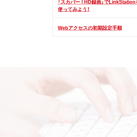
「スカパー ! HD録画」でLinkStatio
使ってみよう！
Webアクセスの初期設定手順