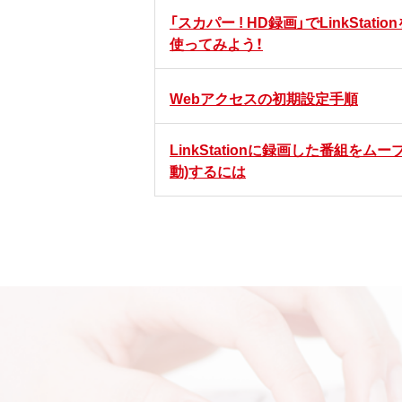
「スカパー ! HD録画」でLinkStatio
使ってみよう！
Webアクセスの初期設定手順
LinkStationに録画した番組をムー
動)するには