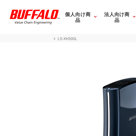
個人向け商
法人向け商
品
品
LS-XH500L