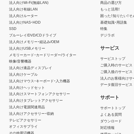
法人向けWi-Fi(無線LAN)
商品の選び方
法人向け有線LAN
もっと活用！
法人向けルーター
困った！知りたい！そ
法人向けNAS・HDD
基礎知識・用語集
SSD
特集
ブルーレイ/DVD/CDドライブ
デジラボ
法人向けメモリー・組込み/OEM
サービス
法人向けUSBメモリー
メモリーカード・カードリーダー/ライター
サービストップ
映像/音響機器
ご購入時のサービス
法人向け液晶ディスプレイ
ご購入後のサービス
法人向けケーブル
法人のお客様向けサ
法人向けマウス・キーボード・入力機器
データ復旧サービス
法人向けヘッドセット
法人向けスマートフォンアクセサリー
サポート
法人向けタブレットアクセサリー
法人向け電源関連用品
サポートトップ
法人向けアクセサリー・収納
よくある質問
テレビアクセサリー
ダウンロード
オフィスサプライ
対応情報
その他周辺機器
修理サービス