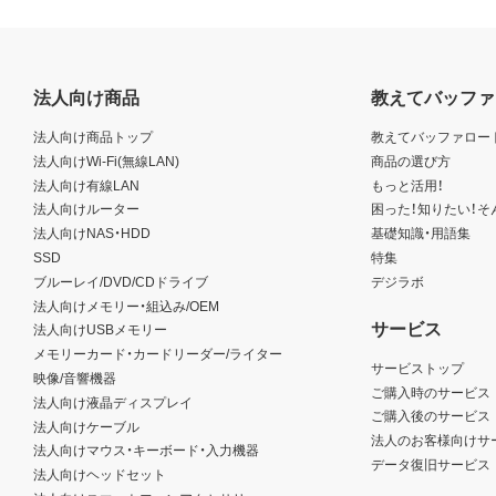
法人向け商品
教えてバッファ
法人向け商品トップ
教えてバッファロー
法人向けWi-Fi(無線LAN)
商品の選び方
法人向け有線LAN
もっと活用！
法人向けルーター
困った！知りたい！そ
法人向けNAS・HDD
基礎知識・用語集
SSD
特集
ブルーレイ/DVD/CDドライブ
デジラボ
法人向けメモリー・組込み/OEM
サービス
法人向けUSBメモリー
メモリーカード・カードリーダー/ライター
サービストップ
映像/音響機器
ご購入時のサービス
法人向け液晶ディスプレイ
ご購入後のサービス
法人向けケーブル
法人のお客様向けサ
法人向けマウス・キーボード・入力機器
データ復旧サービス
法人向けヘッドセット