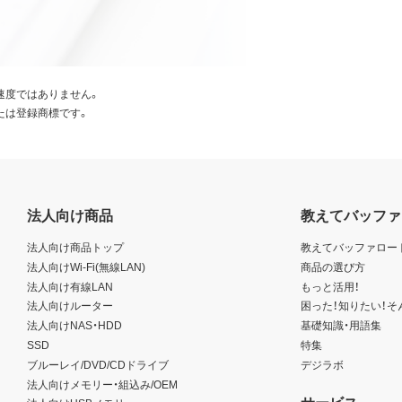
速度ではありません。
たは登録商標です。
法人向け商品
教えてバッファ
法人向け商品トップ
教えてバッファロー
法人向けWi-Fi(無線LAN)
商品の選び方
法人向け有線LAN
もっと活用！
法人向けルーター
困った！知りたい！そ
法人向けNAS・HDD
基礎知識・用語集
SSD
特集
ブルーレイ/DVD/CDドライブ
デジラボ
法人向けメモリー・組込み/OEM
サービス