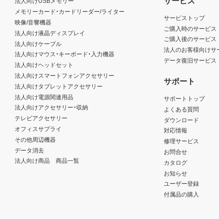
法人向けUSBメモリー
メモリーカード・カードリーダー/ライター
サービストップ
映像/音響機器
ご購入時のサービス
法人向け液晶ディスプレイ
ご購入後のサービス
法人向けケーブル
法人のお客様向けサ
法人向けマウス・キーボード・入力機器
データ復旧サービス
法人向けヘッドセット
法人向けスマートフォンアクセサリー
サポート
法人向けタブレットアクセサリー
法人向け電源関連用品
サポートトップ
法人向けアクセサリー・収納
よくある質問
テレビアクセサリー
ダウンロード
オフィスサプライ
対応情報
その他周辺機器
修理サービス
データ消去
お問合せ
法人向け商品 商品一覧
カタログ
お知らせ
ユーザー登録
付属品の購入