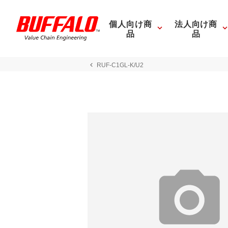
個人向け商
法人向け商
品
品
RUF-C1GL-K/U2