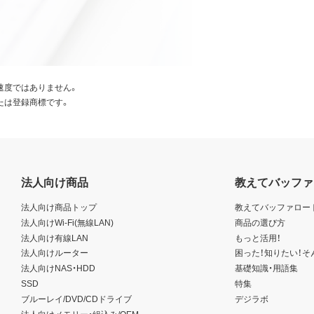
速度ではありません。
たは登録商標です。
法人向け商品
教えてバッファ
法人向け商品トップ
教えてバッファロー
法人向けWi-Fi(無線LAN)
商品の選び方
法人向け有線LAN
もっと活用！
法人向けルーター
困った！知りたい！そ
法人向けNAS・HDD
基礎知識・用語集
SSD
特集
ブルーレイ/DVD/CDドライブ
デジラボ
法人向けメモリー・組込み/OEM