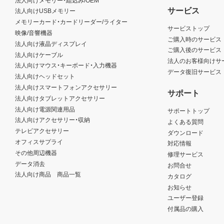
サービス
法人向けUSBメモリー
メモリーカード・カードリーダー/ライター
サービストップ
映像/音響機器
ご購入時のサービス
法人向け液晶ディスプレイ
ご購入後のサービス
法人向けケーブル
法人のお客様向けサ
法人向けマウス・キーボード・入力機器
データ復旧サービス
法人向けヘッドセット
法人向けスマートフォンアクセサリー
サポート
法人向けタブレットアクセサリー
法人向け電源関連用品
サポートトップ
法人向けアクセサリー・収納
よくある質問
テレビアクセサリー
ダウンロード
オフィスサプライ
対応情報
その他周辺機器
修理サービス
データ消去
お問合せ
法人向け商品 商品一覧
カタログ
お知らせ
ユーザー登録
付属品の購入