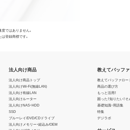
速度ではありません。
たは登録商標です。
法人向け商品
教えてバッファ
法人向け商品トップ
教えてバッファロー
法人向けWi-Fi(無線LAN)
商品の選び方
法人向け有線LAN
もっと活用！
法人向けルーター
困った！知りたい！そ
法人向けNAS・HDD
基礎知識・用語集
SSD
特集
ブルーレイ/DVD/CDドライブ
デジラボ
法人向けメモリー・組込み/OEM
サービス