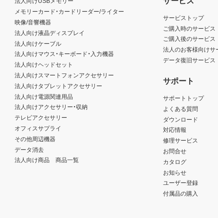
法人向けUSBメモリー
メモリーカード・カードリーダー/ライター
サービストップ
映像/音響機器
ご購入時のサービス
法人向け液晶ディスプレイ
ご購入後のサービス
法人向けケーブル
法人のお客様向けサ
法人向けマウス・キーボード・入力機器
データ復旧サービス
法人向けヘッドセット
法人向けスマートフォンアクセサリー
サポート
法人向けタブレットアクセサリー
法人向け電源関連用品
サポートトップ
法人向けアクセサリー・収納
よくある質問
テレビアクセサリー
ダウンロード
オフィスサプライ
対応情報
その他周辺機器
修理サービス
データ消去
お問合せ
法人向け商品 商品一覧
カタログ
お知らせ
ユーザー登録
付属品の購入