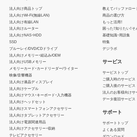
法人向け商品トップ
教えてバッファロー
法人向けWi-Fi(無線LAN)
商品の選び方
法人向け有線LAN
もっと活用！
法人向けルーター
困った！知りたい！そ
法人向けNAS・HDD
基礎知識・用語集
SSD
特集
ブルーレイ/DVD/CDドライブ
デジラボ
法人向けメモリー・組込み/OEM
サービス
法人向けUSBメモリー
メモリーカード・カードリーダー/ライター
サービストップ
映像/音響機器
ご購入時のサービス
法人向け液晶ディスプレイ
ご購入後のサービス
法人向けケーブル
法人のお客様向けサ
法人向けマウス・キーボード・入力機器
データ復旧サービス
法人向けヘッドセット
法人向けスマートフォンアクセサリー
サポート
法人向けタブレットアクセサリー
法人向け電源関連用品
サポートトップ
法人向けアクセサリー・収納
よくある質問
テレビアクセサリー
ダウンロード