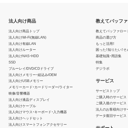
法人向け商品
教えてバッファ
法人向け商品トップ
教えてバッファロー
法人向けWi-Fi(無線LAN)
商品の選び方
法人向け有線LAN
もっと活用！
法人向けルーター
困った！知りたい！そ
法人向けNAS・HDD
基礎知識・用語集
SSD
特集
ブルーレイ/DVD/CDドライブ
デジラボ
法人向けメモリー・組込み/OEM
サービス
法人向けUSBメモリー
メモリーカード・カードリーダー/ライター
サービストップ
映像/音響機器
ご購入時のサービス
法人向け液晶ディスプレイ
ご購入後のサービス
法人向けケーブル
法人のお客様向けサ
法人向けマウス・キーボード・入力機器
データ復旧サービス
法人向けヘッドセット
法人向けスマートフォンアクセサリー
サポート