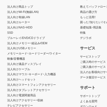
法人向け商品トップ
教えてバッファロー
法人向けWi-Fi(無線LAN)
商品の選び方
法人向け有線LAN
もっと活用！
法人向けルーター
困った！知りたい！そ
法人向けNAS・HDD
基礎知識・用語集
SSD
特集
ブルーレイ/DVD/CDドライブ
デジラボ
法人向けメモリー・組込み/OEM
サービス
法人向けUSBメモリー
メモリーカード・カードリーダー/ライター
サービストップ
映像/音響機器
ご購入時のサービス
法人向け液晶ディスプレイ
ご購入後のサービス
法人向けケーブル
法人のお客様向けサ
法人向けマウス・キーボード・入力機器
データ復旧サービス
法人向けヘッドセット
法人向けスマートフォンアクセサリー
サポート
法人向けタブレットアクセサリー
法人向け電源関連用品
サポートトップ
法人向けアクセサリー・収納
よくある質問
テレビアクセサリー
ダウンロード