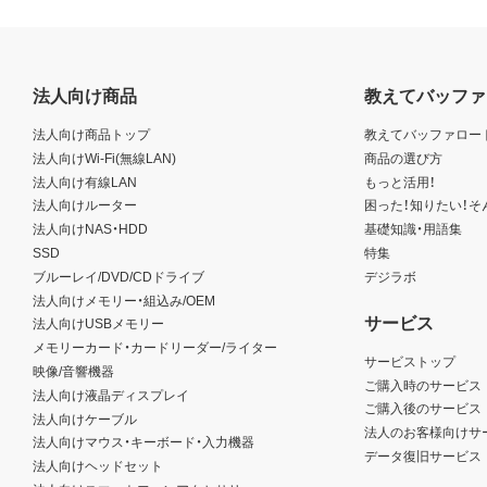
法人向け商品
教えてバッファ
法人向け商品トップ
教えてバッファロー
法人向けWi-Fi(無線LAN)
商品の選び方
法人向け有線LAN
もっと活用！
法人向けルーター
困った！知りたい！そ
法人向けNAS・HDD
基礎知識・用語集
SSD
特集
ブルーレイ/DVD/CDドライブ
デジラボ
法人向けメモリー・組込み/OEM
サービス
法人向けUSBメモリー
メモリーカード・カードリーダー/ライター
サービストップ
映像/音響機器
ご購入時のサービス
法人向け液晶ディスプレイ
ご購入後のサービス
法人向けケーブル
法人のお客様向けサ
法人向けマウス・キーボード・入力機器
データ復旧サービス
法人向けヘッドセット