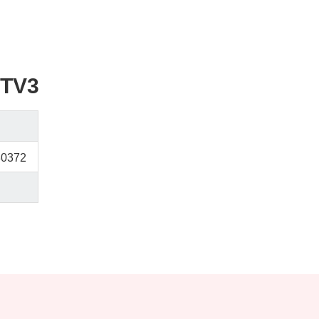
TV3
80372