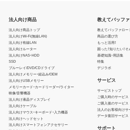
法人向け商品
教えてバッファ
法人向け商品トップ
教えてバッファロー
法人向けWi-Fi(無線LAN)
商品の選び方
法人向け有線LAN
もっと活用！
法人向けルーター
困った！知りたい！そ
法人向けNAS・HDD
基礎知識・用語集
SSD
特集
ブルーレイ/DVD/CDドライブ
デジラボ
法人向けメモリー・組込み/OEM
サービス
法人向けUSBメモリー
メモリーカード・カードリーダー/ライター
サービストップ
映像/音響機器
ご購入時のサービス
法人向け液晶ディスプレイ
ご購入後のサービス
法人向けケーブル
法人のお客様向けサ
法人向けマウス・キーボード・入力機器
データ復旧サービス
法人向けヘッドセット
法人向けスマートフォンアクセサリー
サポート