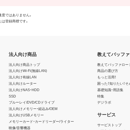
速度ではありません。
たは登録商標です。
法人向け商品
教えてバッファ
法人向け商品トップ
教えてバッファロー
法人向けWi-Fi(無線LAN)
商品の選び方
法人向け有線LAN
もっと活用！
法人向けルーター
困った！知りたい！そ
法人向けNAS・HDD
基礎知識・用語集
SSD
特集
ブルーレイ/DVD/CDドライブ
デジラボ
法人向けメモリー・組込み/OEM
サービス
法人向けUSBメモリー
メモリーカード・カードリーダー/ライター
サービストップ
映像/音響機器