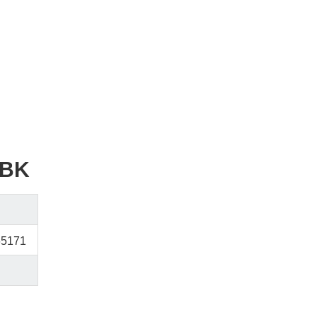
-BK
65171